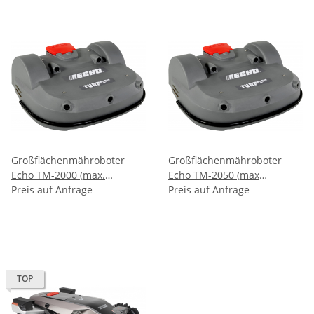
Großflächenmähroboter
Großflächenmähroboter
Echo TM-2000 (max.
Echo TM-2050 (max
24.000m²) mit
Preis auf Anfrage
75.000m² ) mit
Preis auf Anfrage
Zufallsnavigation
Musternavigation (Bahnen
mähen)
TOP