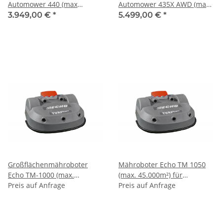
Automower 440 (max
Automower 435X AWD (max.
4.000m²) inkl. Installation
3.500m²) inkl. Installation
3.949,00 €
*
5.499,00 €
*
bis 2.000m²
bis 1.800m²
Großflächenmähroboter
Mähroboter Echo TM 1050
Echo TM-1000 (max.
(max. 45.000m²) für
12.000m²) mit
Preis auf Anfrage
Sportplätze (mäht Bahnen
Preis auf Anfrage
Zufallnavigation
wie Rasentraktor