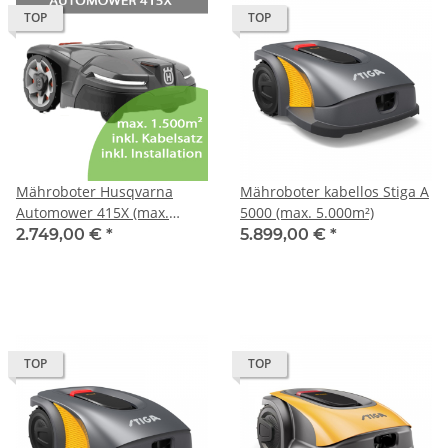
TOP
TOP
Mähroboter Husqvarna
Mähroboter kabellos Stiga A
Automower 415X (max.
5000 (max. 5.000m²)
1.500m²) inkl. Installation
2.749,00 €
*
5.899,00 €
*
bis 800m²
TOP
TOP