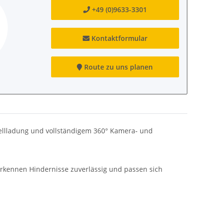
+49 (0)9633-3301
Kontaktformular
Route zu uns planen
hnellladung und vollständigem 360° Kamera‑ und
 erkennen Hindernisse zuverlässig und passen sich