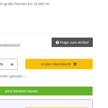
m große Flächen bis 24.000 m²
Frage zum Artikel
nd abweichend)
In den Warenkorb
tk
den geladen ...
Jetzt beraten lassen