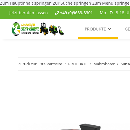
Zum Hauptinhalt springen
Zur Suche springen
Zum Menü springe
Jetzt beraten lassen
+49 (0)9633-3301
Mo - Fr: 8-18 U
PRODUKTE
GE
Zurück zur Liste
Startseite
PRODUKTE
Mähroboter
Suns