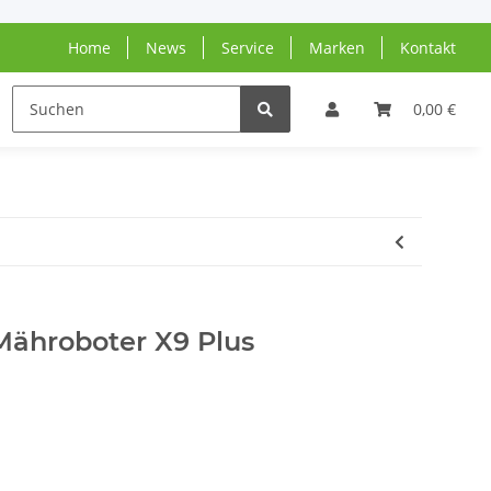
Home
News
Service
Marken
Kontakt
N
0,00 €
Mähroboter X9 Plus