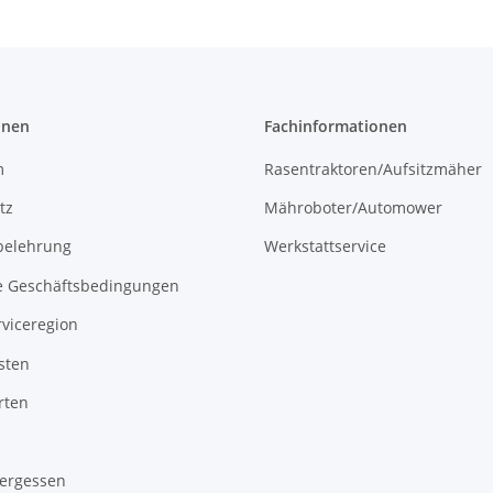
onen
Fachinformationen
m
Rasentraktoren/Aufsitzmäher
tz
Mähroboter/Automower
belehrung
Werkstattservice
e Geschäftsbedingungen
viceregion
sten
rten
vergessen