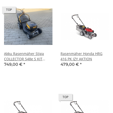
TOP
Akku Rasenmäher Stiga
Rasenmäher Honda HRG
COLLECTOR 548e S KIT
416 PK IZY AKTION
2x4AH Akku u Ladegerät
749,00 €
*
479,00 €
*
TOP