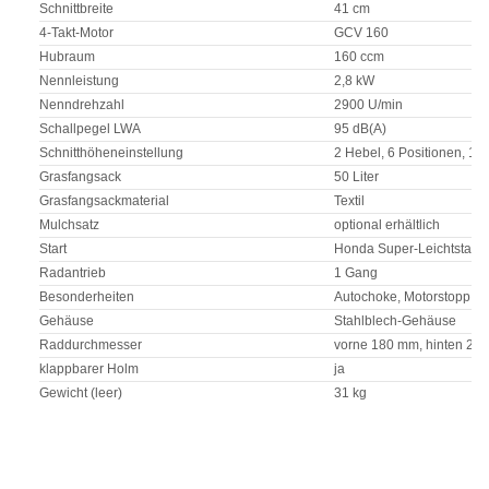
Schnittbreite
41 cm
4-Takt-Motor
GCV 160
Hubraum
160 ccm
Nennleistung
2,8 kW
Nenndrehzahl
2900 U/min
Schallpegel LWA
95 dB(A)
Schnitthöheneinstellung
2 Hebel, 6 Positionen, 1
Grasfangsack
50 Liter
Grasfangsackmaterial
Textil
Mulchsatz
optional erhältlich
Start
Honda Super-Leichtstart
Radantrieb
1 Gang
Besonderheiten
Autochoke, Motorstopp
Gehäuse
Stahlblech-Gehäuse
Raddurchmesser
vorne 180 mm, hinten 20
klappbarer Holm
ja
Gewicht (leer)
31 kg