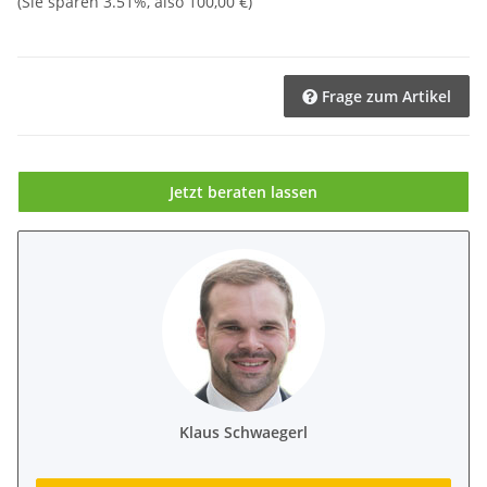
(Sie sparen
3.51%
, also
100,00 €
)
Frage zum Artikel
Jetzt beraten lassen
Klaus Schwaegerl