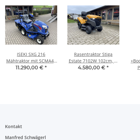
ISEKI SXG 216
Rasentraktor Stiga
Mähtraktor mit SCMA40
Estate 7102W 102cm, 2-
+Bod
102cm Mähwerk und
Zylinder, 300l. Fangbox,
Mähe
P
11.290,00 €
*
4.580,00 €
*
Elektrischer
UVP 5.399,- EUR
Behälterentleerung
Kontakt
Manfred Schwägerl