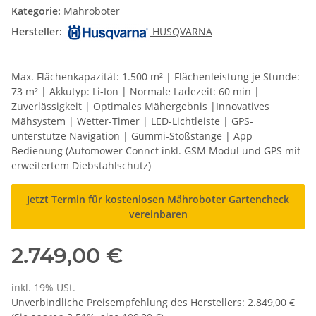
Kategorie:
Mähroboter
Hersteller:
HUSQVARNA
Max. Flächenkapazität: 1.500 m² | Flächenleistung je Stunde:
73 m² | Akkutyp: Li-Ion | Normale Ladezeit: 60 min |
Zuverlässigkeit | Optimales Mähergebnis |Innovatives
Mähsystem | Wetter-Timer | LED-Lichtleiste | GPS-
unterstütze Navigation | Gummi-Stoßstange | App
Bedienung (Automower Connct inkl. GSM Modul und GPS mit
erweitertem Diebstahlschutz)
Jetzt Termin für kostenlosen Mähroboter Gartencheck
vereinbaren
2.749,00 €
inkl. 19% USt.
Unverbindliche Preisempfehlung des Herstellers
:
2.849,00 €