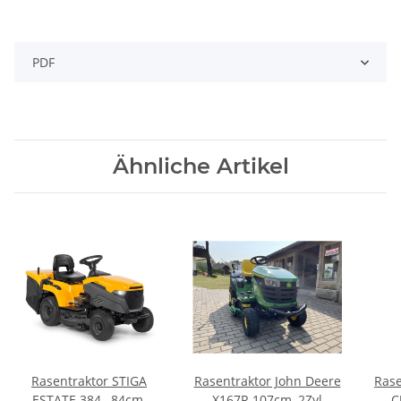
PDF
Ähnliche Artikel
Rasentraktor STIGA
Rasentraktor John Deere
Rase
ESTATE 384 , 84cm,
X167R 107cm, 2Zyl
C