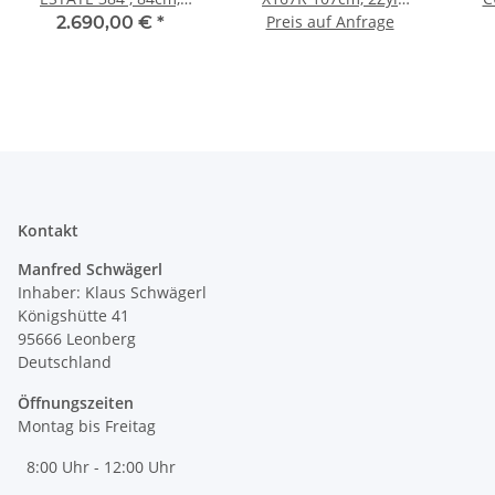
432cm³, 240l Fangbox,
Briggs u Stratton, 300
Preis auf Anfrage
2.690,00 €
*
UVP: 3.599,- EUR
Liter Korb, UVP 7.467,-
EUR
Kontakt
Manfred Schwägerl
Inhaber: Klaus Schwägerl
Königshütte 41
95666 Leonberg
Deutschland
Öffnungszeiten
Montag bis Freitag
8:00 Uhr - 12:00 Uhr