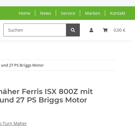
Home
News
Service
Marken
Kontakt
N
0,00 €
 und 27 PS Briggs Motor
äher Ferris ISX 800Z mit
nd 27 PS Briggs Motor
o Turn Mäher