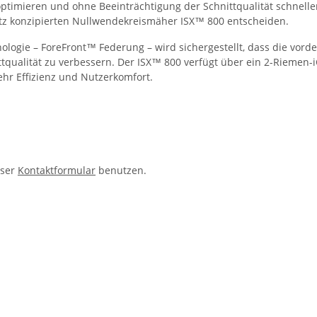
ät optimieren und ohne Beeinträchtigung der Schnittqualität schn
nsatz konzipierten Nullwendekreismäher ISX™ 800 entscheiden.
ologie – ForeFront™ Federung – wird sichergestellt, dass die vo
ttqualität zu verbessern. Der ISX™ 800 verfügt über ein 2-Riemen
hr Effizienz und Nutzerkomfort.
nser
Kontaktformular
benutzen.