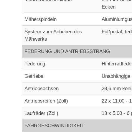
Ecken
Mäherspindeln
Aluminiumgu
System zum Anheben des
Fußpedal, fed
Mähwerks
FEDERUNG UND ANTRIEBSSTRANG
Federung
Hinterradfed
Getriebe
Unabhängige
Antriebsachsen
28,6 mm koni
Antriebsreifen (Zoll)
22 x 11,00 - 
Laufräder (Zoll)
13 x 5,00 - 6
FAHRGESCHWINDIGKEIT