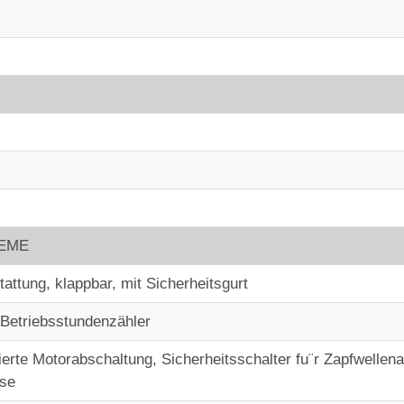
EME
attung, klappbar, mit Sicherheitsgurt
 Betriebsstundenzähler
vierte Motorabschaltung, Sicherheitsschalter fu¨r Zapfwellen
mse