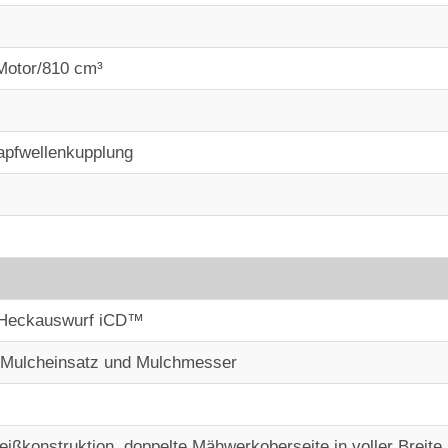
Motor/810 cm³
apfwellenkupplung
 Heckauswurf iCD™
Mulcheinsatz und Mulchmesser
ßkonstruktion, doppelte Mähwerkoberseite in voller Breite