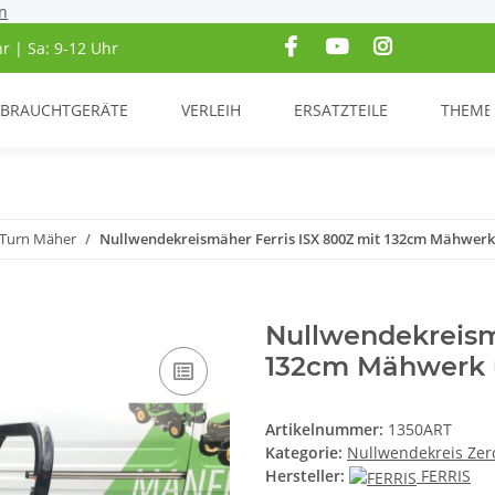
n
hr | Sa: 9-12 Uhr
BRAUCHTGERÄTE
VERLEIH
ERSATZTEILE
THEME
 Turn Mäher
Nullwendekreismäher Ferris ISX 800Z mit 132cm Mähwerk
Nullwendekreism
132cm Mähwerk u
Artikelnummer:
1350ART
Kategorie:
Nullwendekreis Zer
Hersteller:
FERRIS