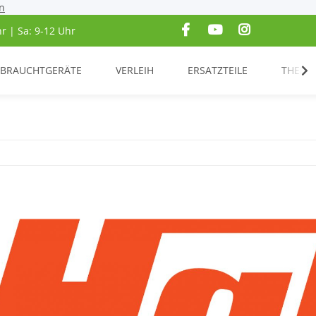
n
hr | Sa: 9-12 Uhr
BRAUCHTGERÄTE
VERLEIH
ERSATZTEILE
THEME