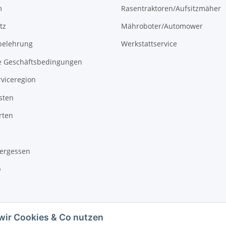
m
Rasentraktoren/Aufsitzmäher
tz
Mähroboter/Automower
belehrung
Werkstattservice
e Geschäftsbedingungen
viceregion
sten
rten
vergessen
b
wir Cookies & Co nutzen