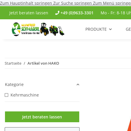
Zum Hauptinhalt springen
Zur Suche springen
Zum Menü springe
Jetzt beraten lassen
+49 (0)9633-3301
Mo - Fr: 8-18 U
PRODUKTE
GE
Startseite
Artikel von HAKO
Kategorie
Kehrmaschine
Jetzt beraten lassen