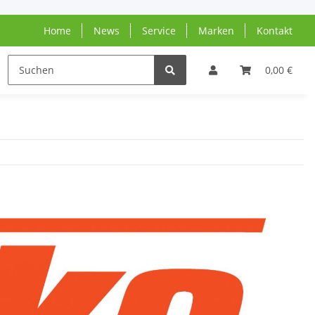
Home
News
Service
Marken
Kontakt
N
0,00 €