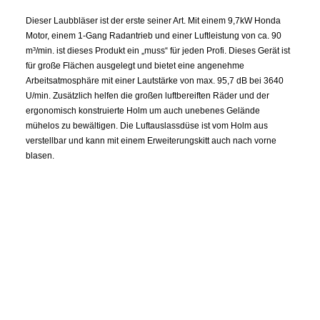
Dieser Laubbläser ist der erste seiner Art. Mit einem 9,7kW Honda
Motor, einem 1-Gang Radantrieb und einer Luftleistung von ca. 90
m³/min. ist dieses Produkt ein „muss“ für jeden Profi. Dieses Gerät ist
für große Flächen ausgelegt und bietet eine angenehme
Arbeitsatmosphäre mit einer Lautstärke von max. 95,7 dB bei 3640
U/min. Zusätzlich helfen die großen luftbereiften Räder und der
ergonomisch konstruierte Holm um auch unebenes Gelände
mühelos zu bewältigen. Die Luftauslassdüse ist vom Holm aus
verstellbar und kann mit einem Erweiterungskitt auch nach vorne
blasen.