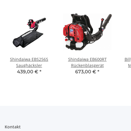
Shindaiwa EBS256S
Shindaiwa EB600RT
Billy G
Saughäcksler
Rückenblasgerät
M
439,00 €
*
673,00 €
*
Kontakt